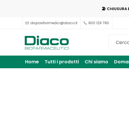
🏖️ CHIUSURA 
dispositivimedici@diaco.it
800 129 780
Home
Tutti i prodotti
Chi siamo
Doman