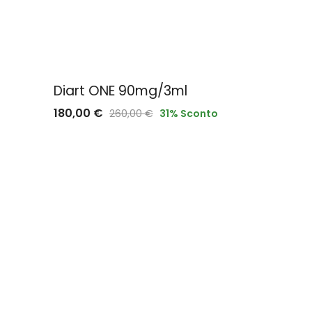
Diart ONE 90mg/3ml
180,00
€
260,00
€
31
% Sconto