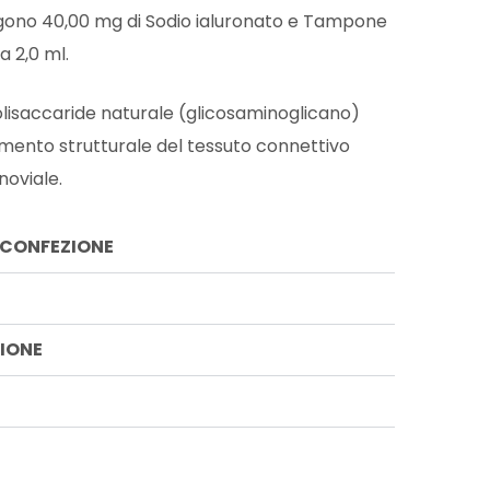
gono 40,00 mg di Sodio ialuronato e Tampone
a 2,0 ml.
polisaccaride naturale (glicosaminoglicano)
mento strutturale del tessuto connettivo
inoviale.
 CONFEZIONE
IONE