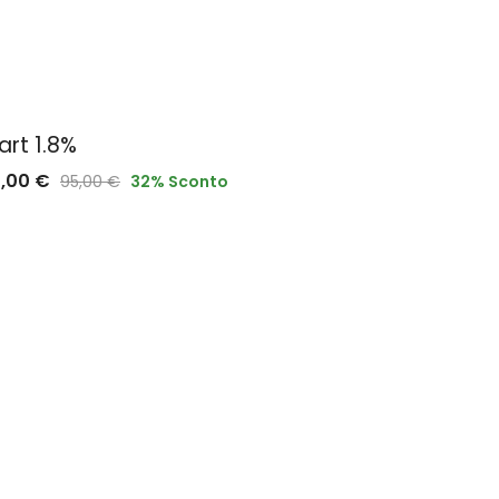
art 1.8%
Diart 1.
5,00
€
40,00
€
95,00
€
32
% Sconto