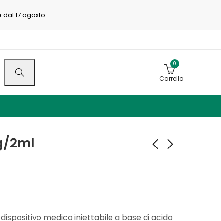
e dal 17 agosto.
0
Carrello
g/2ml
Diart ONE
Diart 1.1%
80mg/4ml
40,00
€
60,00
€
150,00
€
230,00
€
ispositivo medico iniettabile a base di acido