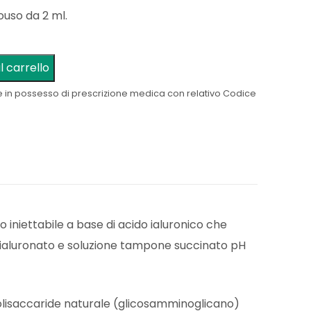
uso da 2 ml.
l carrello
e in possesso di prescrizione medica con relativo Codice
to iniettabile a base di acido ialuronico che
 ialuronato e soluzione tampone succinato pH
polisaccaride naturale (glicosamminoglicano)