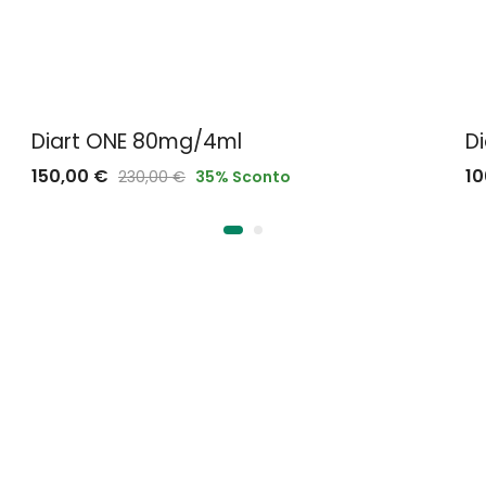
Diart ONE 80mg/4ml
D
150,00
€
1
230,00
€
35
% Sconto