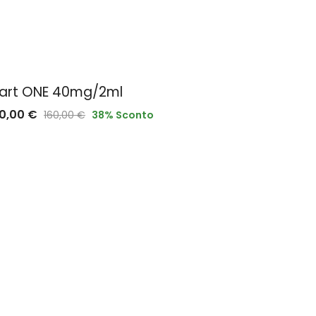
iart ONE 40mg/2ml
Diart 
00,00
€
180,00
160,00
€
38
% Sconto