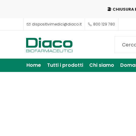
🏖️ CHIUSURA 
dispositivimedici@diaco.it
800 129 780
Home
Tutti i prodotti
Chi siamo
Doman