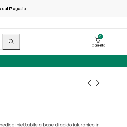
e dal 17 agosto.
0
Carrello
Diart ONE
Diart 1.8%
40mg/2ml
65,00
€
95,00
€
100,00
€
160,00
€
 medico iniettabile a base di acido ialuronico in