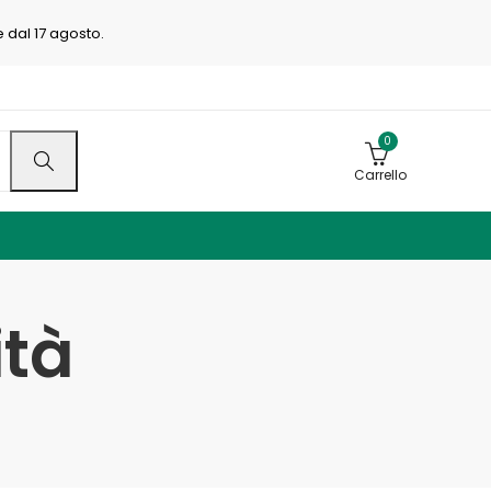
e dal 17 agosto.
0
Carrello
ità