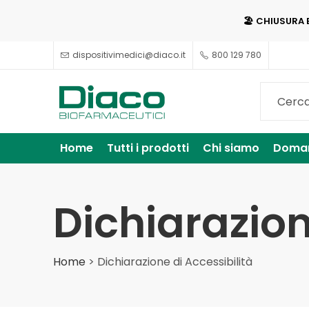
🏖️ CHIUSURA 
dispositivimedici@diaco.it
800 129 780
Home
Tutti i prodotti
Chi siamo
Doman
Dichiarazion
Home
>
Dichiarazione di Accessibilità